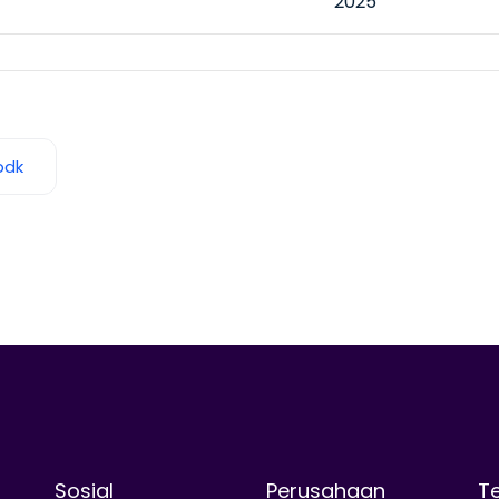
bdk
Sosial
Perusahaan
T