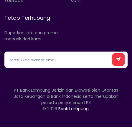
Youtube
Karir
Tetap Terhubung
Dapatkan info dan promo
menarik dari kami
PT Bank Lampung Berizin dan Diawasi oleh Otoritas
Jasa Keuangan & Bank Indonesia serta merupakan
peserta penjaminan LPS
© 2026
Bank Lampung.