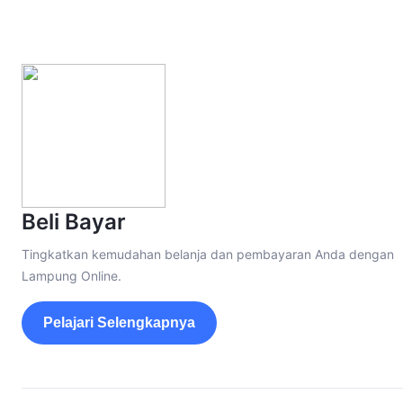
Beli Bayar
Tingkatkan kemudahan belanja dan pembayaran Anda dengan
Lampung Online.
Pelajari Selengkapnya