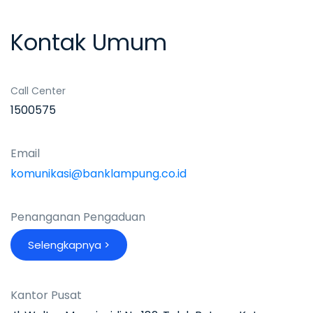
Kontak Umum
Call Center
1500575
Email
komunikasi@banklampung.co.id
Penanganan Pengaduan
S
e
l
e
n
g
k
a
p
n
y
a
>
Kantor Pusat