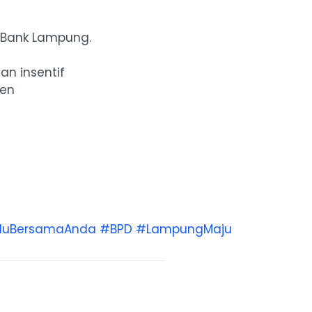
 Bank Lampung.
an insentif
sen
aluBersamaAnda
#BPD
#LampungMaju