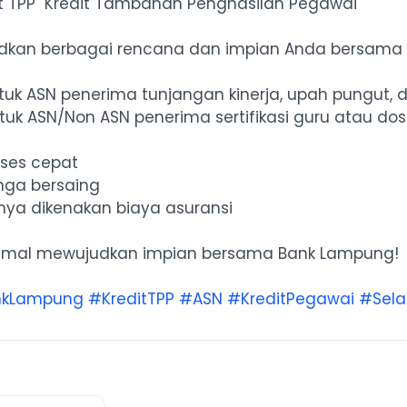
it TPP "Kredit Tambahan Penghasilan Pegawai"
dkan berbagai rencana dan impian Anda bersama
tuk ASN penerima tunjangan kinerja, upah pungut, d
tuk ASN/Non ASN penerima sertifikasi guru atau do
oses cepat
nga bersaing
nya dikenakan biaya asuransi
imal mewujudkan impian bersama Bank Lampung!
kLampung
#KreditTPP
#ASN
#KreditPegawai
#Sel