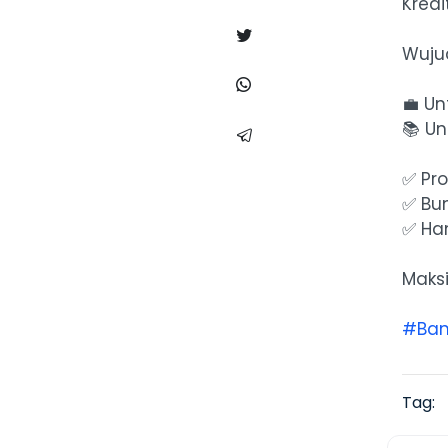
Kred
Wuju
💼 Un
📚 Un
✅ Pr
✅ Bu
✅ Ha
Maks
#Ban
Tag: