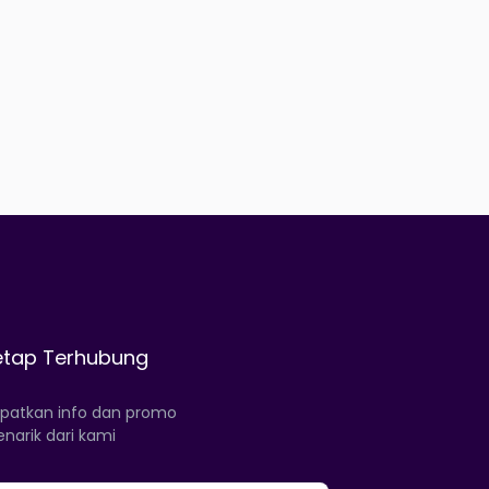
etap Terhubung
patkan info dan promo
narik dari kami