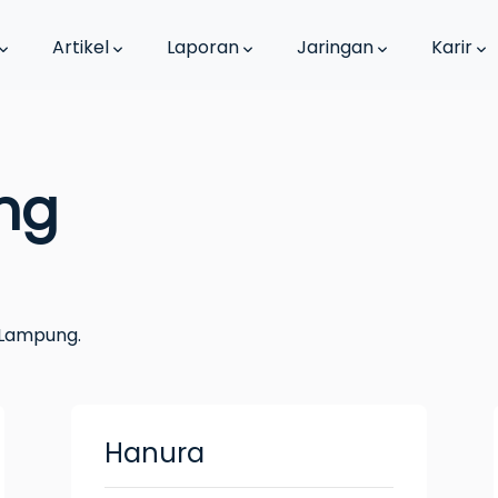
Artikel
Laporan
Jaringan
Karir
ng
 Lampung.
Hanura