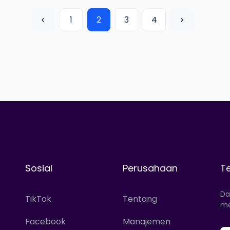
1
2
3
4
Sosial
Perusahaan
T
Da
TikTok
Tentang
me
Facebook
Manajemen