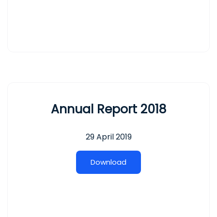
Annual Report 2018
29 April 2019
D
o
w
n
l
o
a
d