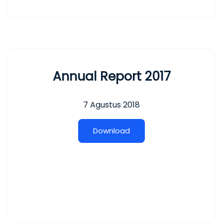
Annual Report 2017
7 Agustus 2018
D
o
w
n
l
o
a
d