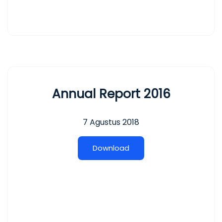
Annual Report 2016
7 Agustus 2018
D
o
w
n
l
o
a
d