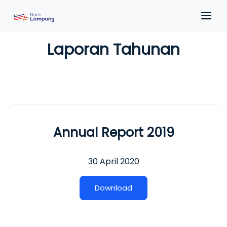
Laporan Tahunan
Annual Report 2019
30 April 2020
D
o
w
n
l
o
a
d