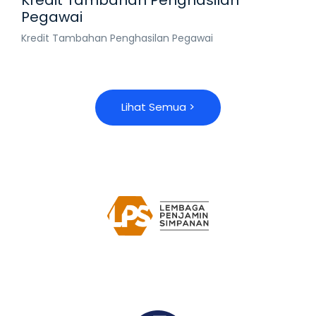
Pegawai
Kredit Tambahan Penghasilan Pegawai
L
i
h
a
t
S
e
m
u
a
>