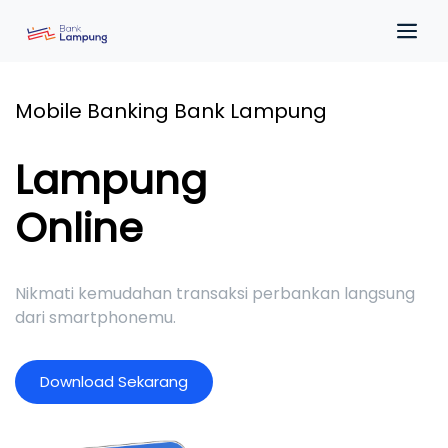
Mobile Banking Bank Lampung
Lampung
Online
Nikmati kemudahan transaksi perbankan langsung
dari smartphonemu.
D
o
w
n
l
o
a
d
S
e
k
a
r
a
n
g