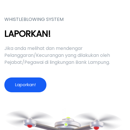
WHISTLEBLOWING SYSTEM
LAPORKAN!
Jika anda melihat dan mendengar
Pelanggaran/Kecurangan yang dilakukan oleh
Pejabat/Pegawai di lingkungan Bank Lampung.
L
a
p
o
r
k
a
n
!