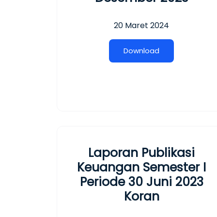
20 Maret 2024
D
o
w
n
l
o
a
d
Laporan Publikasi
Keuangan Semester I
Periode 30 Juni 2023
Koran