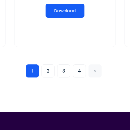
D
o
w
n
l
o
a
d
1
2
3
4