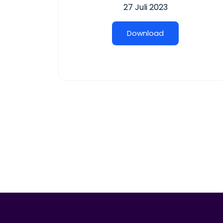
27 Juli 2023
D
o
w
n
l
o
a
d